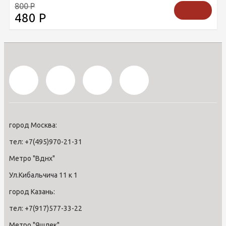
800
Р
480
Р
город Москва:
тел: +7(495)970-21-31
Метро "Вднх"
Ул.Кибальчича 11 к 1
город Казань:
тел: +7(917)577-33-22
Метро "Яшлек"