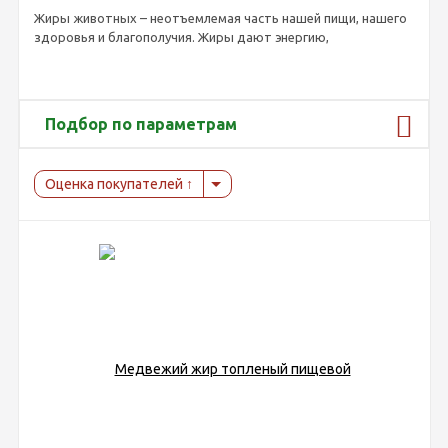
Жиры животных – неотъемлемая часть нашей пищи, нашего
здоровья и благополучия. Жиры дают энергию,
поддерживают нервы, мозг, кожу, ткани и гормоны;
стабилизируют ритмы сердца. Белковые фракции,
полученные из жировой продукции, легко усваиваются,
снижают риск возникновения сердечно-сосудистых
Подбор по параметрам
заболеваний, депрессий и воспалений.
Где приобрести хороший топленый жир
Оценка покупателей
В нашем интернет-магазине можно купить жиры животных с
доставкой по России. Мы предлагаем весь спектр
натуральных и безопасных животных жиров по доступной
цене:
медвежий;
барсучий;
сурковый;
гусиный;
бобровый.
Все продукты изготовлены из экологически чистого сырья с
соблюдением самых высоких стандартов качества. Они
содержат целебные вещества и жирорастворимые