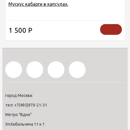
Мускус кабарги в капсулах.
1 500
Р
город Москва:
тел: +7(495)970-21-31
Метро "Вднх"
Ул.Кибальчича 11 к 1