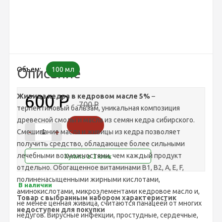
Объем:
Описание
100 мл
600
Р
Живица кедра в кедровом масле
5%
–
700
Р
терпентиновый бальзам, уникальная композиция
древесной смолы и масла из семян кедра сибирского.
-
+
Смешивание масла и живицы из кедра позволяет
получить средство, обладающее более сильными
лечебными возможностями, чем каждый продукт
отдельно. Обогащенное витаминами B1, B2, А, E, F,
полиненасыщенными жирными кислотами,
В наличии
аминокислотами, микроэлементами кедровое масло и,
Товар с выбранным набором характеристик
не менее ценная живица, считаются панацеей от многих
недоступен для покупки
недугов. Вирусные инфекции, простудные, сердечные,