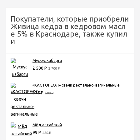
Покупатели, которые приобрели
Живица кедра в кедровом масл
е 5% в Краснодаре, также купил
и
Мускус кабарги
2 500
Р
2 700
Р
«КАСТОРЕОЛ» свечи ректально-вагинальные
375
Р
500
Р
Мёд алтайский
99
Р
450
Р