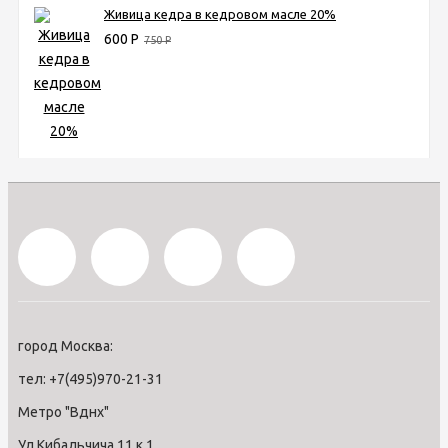
Живица кедра в кедровом масле 20%
600
Р
750
Р
город Москва:
тел: +7(495)970-21-31
Метро "Вднх"
Ул.Кибальчича 11 к 1